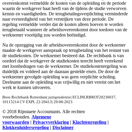
overeenkomst vermeldde de kosten van de opleiding en de periode
waarin de werkgever baat heeft van de tijdens de studie verworven
kennis en vaardigheden. De terugbetalingsverplichting verminderde
naar evenredigheid van het verstrijken van deze periode. De
regeling vermeldde verder dat de kosten alleen hoeven te worden
terugbetaald wanneer de arbeidsovereenkomst door toedoen van de
werknemer voortijdig zou worden beëindigd.
Na de opzegging van de arbeidsovereenkomst door de werknemer
maakte de werkgever aanspraak op terugbetaling van het restant van
de studiekosten. De werknemer bestreed dat. De rechtbank is van
oordeel dat de werkgever de studiekosten terecht heeft verrekend
met loonbedragen van de werknemer. De studiekostenregeling was
duidelijk en voldeed aan de daaraan gestelde eisen. De door de
werknemer gevolgde opleiding was geen verplichte scholing.
Deelname aan de opleiding was vrijwillig en niet vereist om het
werk te kunnen uitvoeren.
Bron:Rechtbank Rotterdam| jurisprudentie| ECLINLRBROT20236037,
10115214 CV EXPL 22-29413| 29-06-2023
© 2018 Rijnstaete Accountants. Alle rechten
voorbehouden.
Algemene
voorwaarden
|
Privacyverklaring
|
Klachtenregeling
|
Klokkenluidersregeling
|
Disclaimer