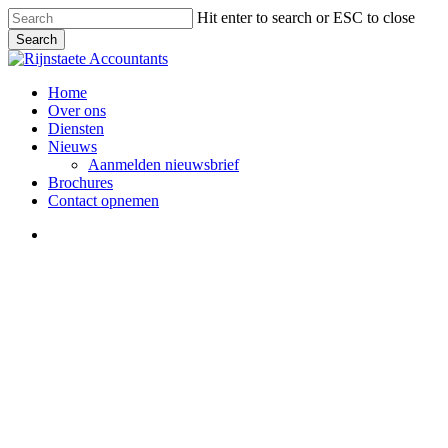
Skip
Hit enter to search or ESC to close
to
Search
main
Close
content
Search
Menu
Home
Over ons
Diensten
Nieuws
Aanmelden nieuwsbrief
Brochures
Contact opnemen
Menu
Arbeidsrecht
Verrekening opleidingskosten
toegestaan bij niet verplichte
scholing