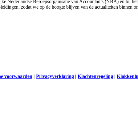
ijke Nederlandse Beroepsorganisatie van Accountants (NBA) en bij het
leidingen, zodat we op de hoogte blijven van de actualiteiten binnen o
e voorwaarden
|
Privacyverklaring
|
Klachtenregeling
|
Klokkenlu