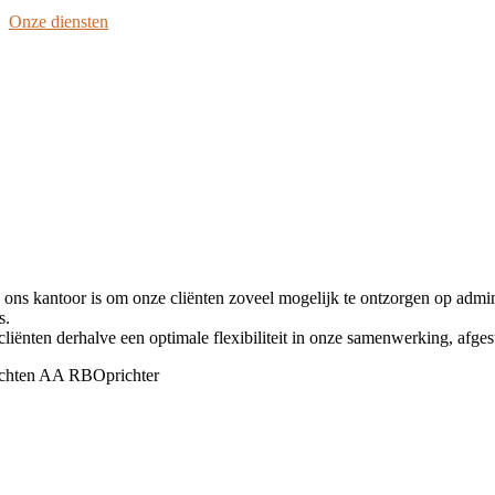
Onze diensten
 ons kantoor is om onze cliënten zoveel mogelijk te ontzorgen op adminis
s.
cliënten derhalve een optimale flexibiliteit in onze samenwerking, afg
chten AA RB
Oprichter