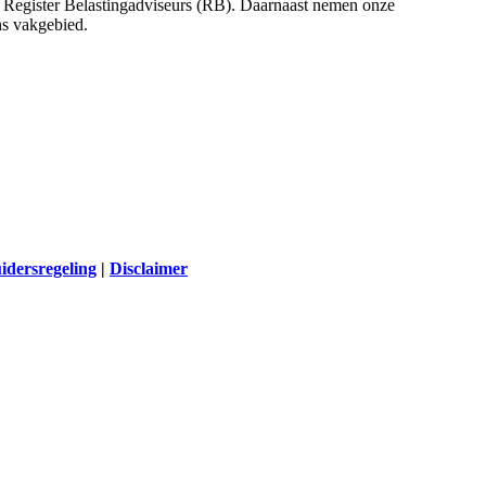
 Register Belastingadviseurs (RB). Daarnaast nemen onze
ns vakgebied.
idersregeling
|
Disclaimer