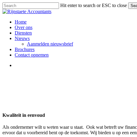
Skip
Hit enter to search or ESC to close
Sea
to
Close
main
Search
content
Menu
Home
Over ons
Diensten
Nieuws
Aanmelden nieuwsbrief
Brochures
Contact opnemen
Menu
Kwaliteit in eenvoud
Als ondernemer wilt u weten waar u staat. Ook wat betreft uw financi
ervoor dat u voorbereid bent op de toekomst. Wij bieden u op een eenv