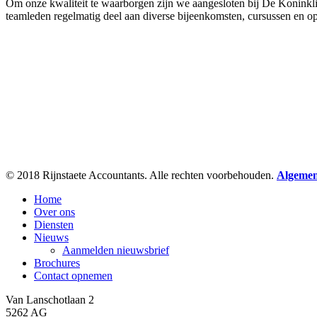
Om onze kwaliteit te waarborgen zijn we aangesloten bij De Koninkl
teamleden regelmatig deel aan diverse bijeenkomsten, cursussen en op
© 2018 Rijnstaete Accountants. Alle rechten voorbehouden.
Algemen
Close
Home
Menu
Over ons
Diensten
Nieuws
Aanmelden nieuwsbrief
Brochures
Contact opnemen
Van Lanschotlaan 2
5262 AG