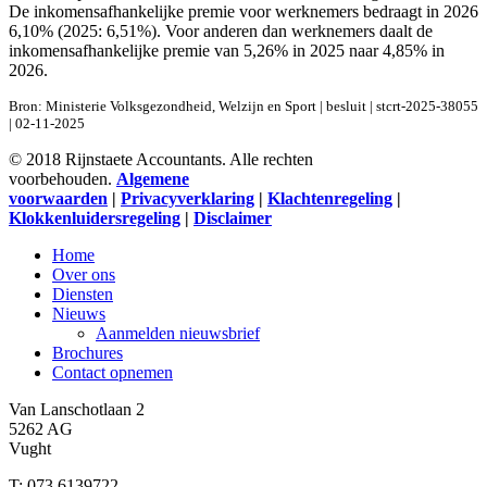
De inkomensafhankelijke premie voor werknemers bedraagt in 2026
6,10% (2025: 6,51%). Voor anderen dan werknemers daalt de
inkomensafhankelijke premie van 5,26% in 2025 naar 4,85% in
2026.
Bron: Ministerie Volksgezondheid, Welzijn en Sport | besluit | stcrt-2025-38055
| 02-11-2025
© 2018 Rijnstaete Accountants. Alle rechten
voorbehouden.
Algemene
voorwaarden
|
Privacyverklaring
|
Klachtenregeling
|
Klokkenluidersregeling
|
Disclaimer
Close
Home
Menu
Over ons
Diensten
Nieuws
Aanmelden nieuwsbrief
Brochures
Contact opnemen
Van Lanschotlaan 2
5262 AG
Vught
T: 073 6139722