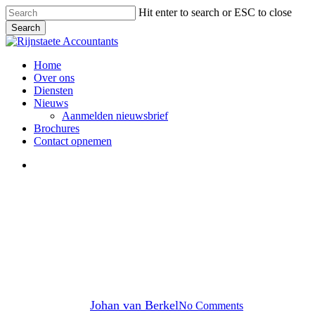
Skip
Hit enter to search or ESC to close
to
Search
main
Close
content
Search
Menu
Home
Over ons
Diensten
Nieuws
Aanmelden nieuwsbrief
Brochures
Contact opnemen
Menu
Sociale verzekeringen
Premie en bijdrageloon
Zorgverzekeringswet 2026
By
Johan van Berkel
No Comments