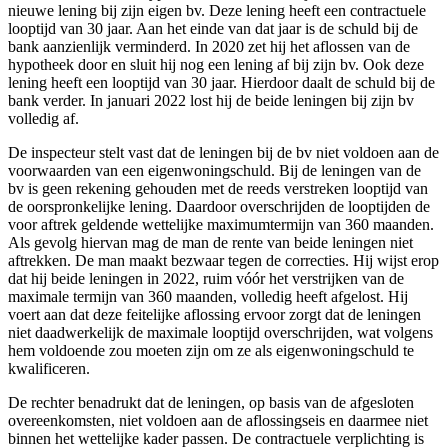
nieuwe lening bij zijn eigen bv. Deze lening heeft een contractuele
looptijd van 30 jaar. Aan het einde van dat jaar is de schuld bij de
bank aanzienlijk verminderd. In 2020 zet hij het aflossen van de
hypotheek door en sluit hij nog een lening af bij zijn bv. Ook deze
lening heeft een looptijd van 30 jaar. Hierdoor daalt de schuld bij de
bank verder. In januari 2022 lost hij de beide leningen bij zijn bv
volledig af.
De inspecteur stelt vast dat de leningen bij de bv niet voldoen aan de
voorwaarden van een eigenwoningschuld. Bij de leningen van de
bv is geen rekening gehouden met de reeds verstreken looptijd van
de oorspronkelijke lening. Daardoor overschrijden de looptijden de
voor aftrek geldende wettelijke maximumtermijn van 360 maanden.
Als gevolg hiervan mag de man de rente van beide leningen niet
aftrekken. De man maakt bezwaar tegen de correcties. Hij wijst erop
dat hij beide leningen in 2022, ruim vóór het verstrijken van de
maximale termijn van 360 maanden, volledig heeft afgelost. Hij
voert aan dat deze feitelijke aflossing ervoor zorgt dat de leningen
niet daadwerkelijk de maximale looptijd overschrijden, wat volgens
hem voldoende zou moeten zijn om ze als eigenwoningschuld te
kwalificeren.
De rechter benadrukt dat de leningen, op basis van de afgesloten
overeenkomsten, niet voldoen aan de aflossingseis en daarmee niet
binnen het wettelijke kader passen. De contractuele verplichting is