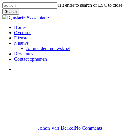
Skip
Hit enter to search or ESC to close
to
Search
main
Close
content
Search
Menu
Home
Over ons
Diensten
Nieuws
Aanmelden nieuwsbrief
Brochures
Contact opnemen
Menu
Inkomstenbelasting
Geen renteaftrek, ondanks
snelle aflossing hypotheek
By
Johan van Berkel
No Comments