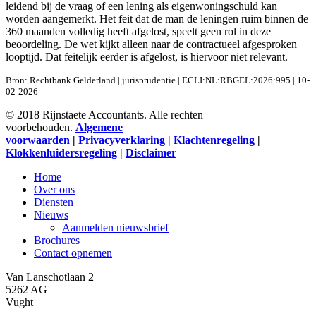
leidend bij de vraag of een lening als eigenwoningschuld kan
worden aangemerkt. Het feit dat de man de leningen ruim binnen de
360 maanden volledig heeft afgelost, speelt geen rol in deze
beoordeling. De wet kijkt alleen naar de contractueel afgesproken
looptijd. Dat feitelijk eerder is afgelost, is hiervoor niet relevant.
Bron: Rechtbank Gelderland | jurisprudentie | ECLI:NL:RBGEL:2026:995 | 10-
02-2026
© 2018 Rijnstaete Accountants. Alle rechten
voorbehouden.
Algemene
voorwaarden
|
Privacyverklaring
|
Klachtenregeling
|
Klokkenluidersregeling
|
Disclaimer
Close
Home
Menu
Over ons
Diensten
Nieuws
Aanmelden nieuwsbrief
Brochures
Contact opnemen
Van Lanschotlaan 2
5262 AG
Vught